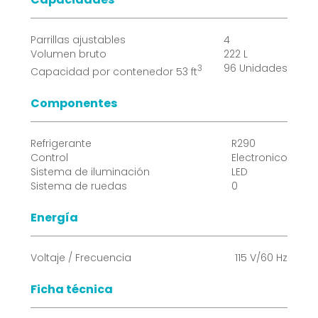
Parrillas ajustables
4
Volumen bruto
222 L
96 Unidades
3
Capacidad por contenedor 53 ft
Componentes
Refrigerante
R290
Control
Electronico
Sistema de iluminación
LED
Sistema de ruedas
0
Introduce
el
Energía
nombre
del
Voltaje / Frecuencia
115 V/60 Hz
producto
Ficha técnica